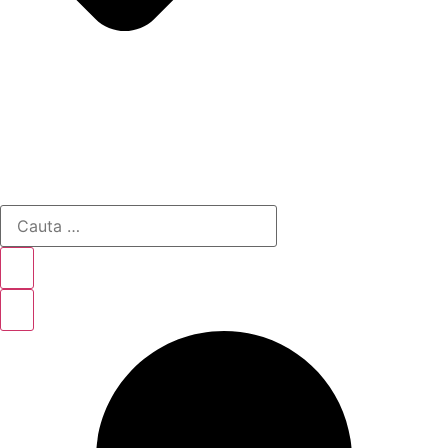
Cauta
…